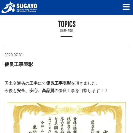
TOPICS
新着情報
2020.07.31
優良工事表彰
国土交通省の工事にて
優良工事表彰
を頂きました。
今後も
安全、安心、高品質
の優良工事を目指します！！